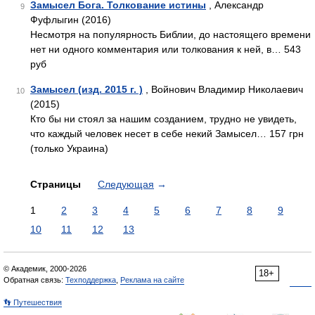
Замысел Бога. Толкование истины
, Александр
9
Фуфлыгин (2016)
Несмотря на популярность Библии, до настоящего времени
нет ни одного комментария или толкования к ней, в… 543
руб
Замысел (изд. 2015 г. )
, Войнович Владимир Николаевич
10
(2015)
Кто бы ни стоял за нашим созданием, трудно не увидеть,
что каждый человек несет в себе некий Замысел… 157 грн
(только Украина)
Страницы
Следующая
→
1
2
3
4
5
6
7
8
9
10
11
12
13
© Академик, 2000-2026
18+
Обратная связь:
Техподдержка
,
Реклама на сайте
👣 Путешествия